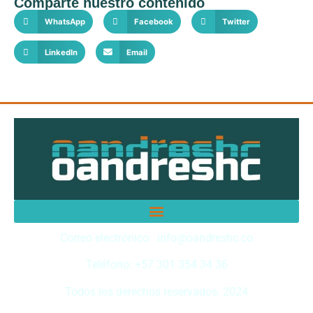
Comparte nuestro contenido
WhatsApp
Facebook
Twitter
LinkedIn
Email
Correo electrónico: info@oandreshc.co
Teléfono: +57 301 354 34 36
Todos los derechos reservados. 2024